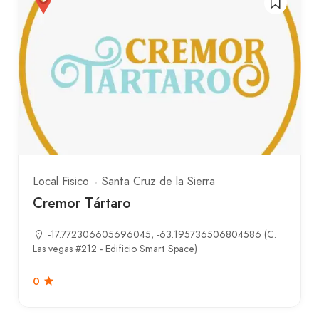
Local Fisico
Santa Cruz de la Sierra
Cremor Tártaro
-17.772306605696045, -63.195736506804586 (C.
Las vegas #212 - Edificio Smart Space)
0