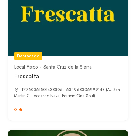
Destacado
Local Fisico
Santa Cruz de la Sierra
Frescatta
-17.760361501438805, -63.1968306999148 (Av. San
Martin C. Leonardo Nava, Edificio One Soul)
0