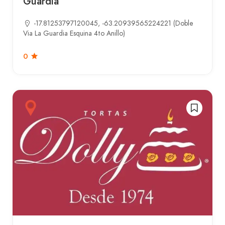
Guardia
-17.81253797120045, -63.20939565224221 (Doble
Via La Guardia Esquina 4to Anillo)
0