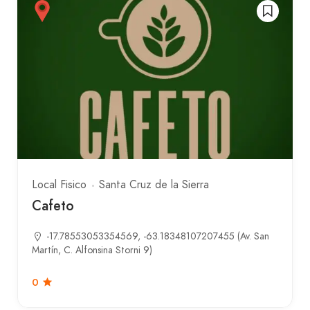
Local Fisico
Santa Cruz de la Sierra
Cafeto
-17.78553053354569, -63.18348107207455 (Av. San
Martín, C. Alfonsina Storni 9)
0