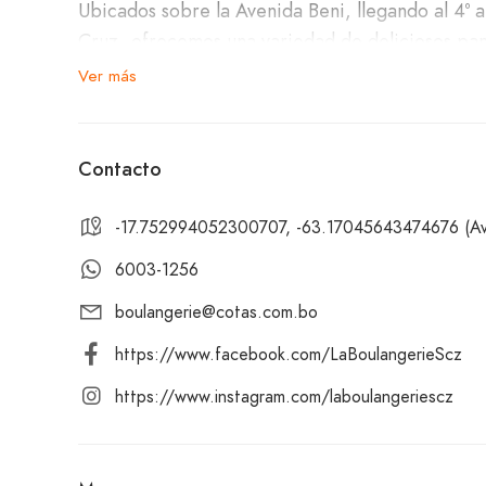
Ubicados sobre la Avenida Beni, llegando al 4º 
Cruz, ofrecemos una variedad de deliciosos pani
granola con yogurt, huevos al gusto, benedictin
Ver más
quiches y pizzas.
En nuestro menú de bebidas, contamos con dos s
Contacto
espresso doble, latte, cappuccino, mocaccino y
cappuccino, iced tea, bebidas italianas, frappuc
-17.752994052300707, -63.17045643474676 (Av. 
6003-1256
¡Ven y descubre por qué La Boulangerie – Norte
boulangerie@cotas.com.bo
buena comida y el café! Te esperamos para ofrec
https://www.facebook.com/LaBoulangerieScz
https://www.instagram.com/laboulangeriescz