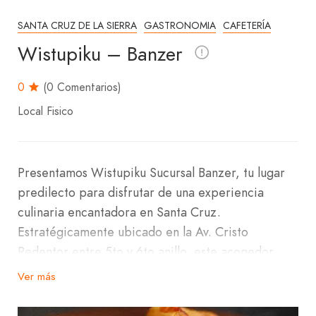
SANTA CRUZ DE LA SIERRA
GASTRONOMIA
CAFETERÍA
Wistupiku – Banzer
0
(0 Comentarios)
Local Fisico
Presentamos Wistupiku Sucursal Banzer, tu lugar
predilecto para disfrutar de una experiencia
culinaria encantadora en Santa Cruz.
Estratégicamente ubicado en la Av. Cristo
Redentor entre 5to y 6to anillo, este acogedor
local te promete un sabor celestial en cada
Ver más
bocado.