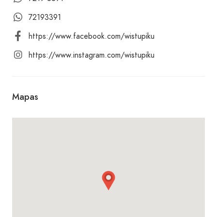
vive una experiencia culinaria que deleitará tus
papilas gustativas y te dejará anhelando más. ¡Tus
72193391
papilas gustativas te lo agradecerán! ¡Te
https://www.facebook.com/wistupiku
esperamos!
https://www.instagram.com/wistupiku
Mapas