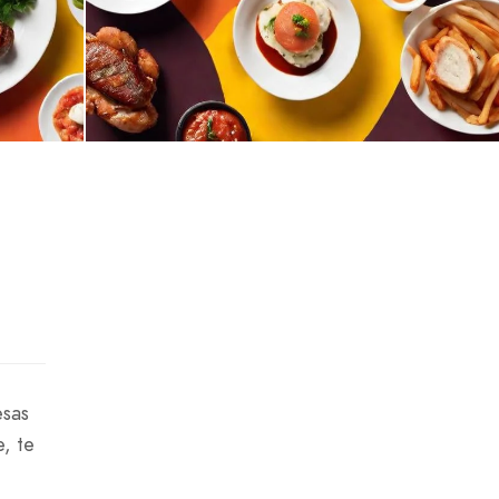
esas
, te