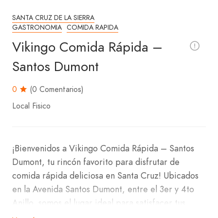
SANTA CRUZ DE LA SIERRA
GASTRONOMIA
COMIDA RAPIDA
Vikingo Comida Rápida –
Santos Dumont
0
(0 Comentarios)
Local Fisico
¡Bienvenidos a Vikingo Comida Rápida – Santos
Dumont, tu rincón favorito para disfrutar de
comida rápida deliciosa en Santa Cruz! Ubicados
en la Avenida Santos Dumont, entre el 3er y 4to
Anillo, somos el lugar ideal para satisfacer tus
antojos con un menú variado que hará que tu boca