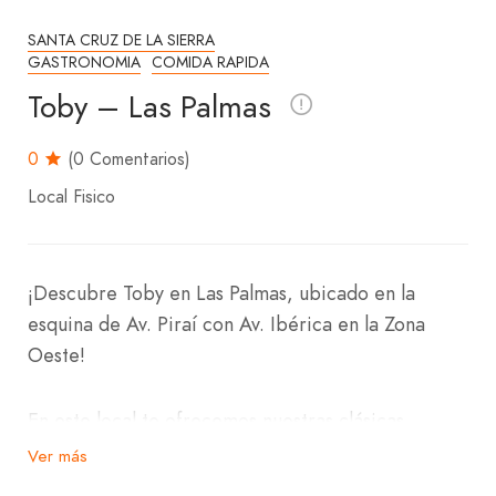
SANTA CRUZ DE LA SIERRA
GASTRONOMIA
COMIDA RAPIDA
Toby – Las Palmas
0
(0 Comentarios)
Local Fisico
¡Descubre Toby en Las Palmas, ubicado en la
esquina de Av. Piraí con Av. Ibérica en la Zona
Oeste!
En este local te ofrecemos nuestras clásicas
hamburguesas como la Toby Clásica, Toby Italiana
Ver más
y la especial Toby Picanha. También puedes