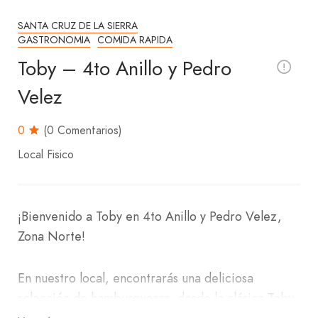
SANTA CRUZ DE LA SIERRA
GASTRONOMIA
COMIDA RAPIDA
Toby – 4to Anillo y Pedro
Velez
0
(0 Comentarios)
Local Fisico
¡Bienvenido a Toby en 4to Anillo y Pedro Velez,
Zona Norte!
En nuestro local, encontrarás una deliciosa
selección de hamburguesas, desde la clásica Toby
hasta la innovadora Toby Picanha. También puedes