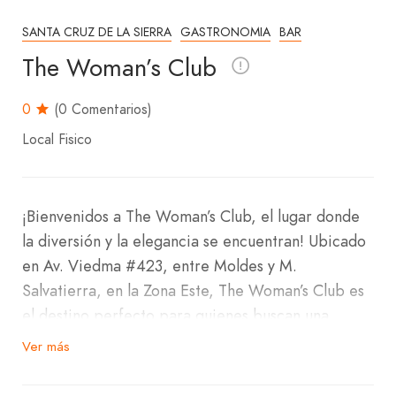
SANTA CRUZ DE LA SIERRA
GASTRONOMIA
BAR
The Woman’s Club
0
(0 Comentarios)
Local Fisico
¡Bienvenidos a The Woman’s Club, el lugar donde
la diversión y la elegancia se encuentran! Ubicado
en Av. Viedma #423, entre Moldes y M.
Salvatierra, en la Zona Este, The Woman’s Club es
el destino perfecto para quienes buscan una
experiencia nocturna exclusiva.
Ver más
En nuestro bar completo, podrás disfrutar de una