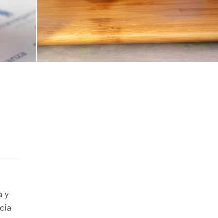
o
a y
cia