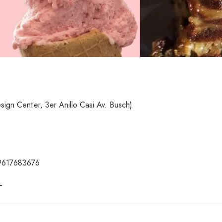
n Center, 3er Anillo Casi Av. Busch)
59617683676
_