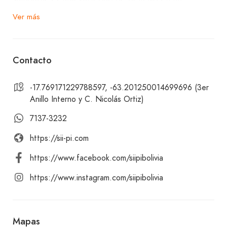
ambiente acogedor.
Ver más
En nuestra cafetería, ofrecemos almuerzos del día
saludables, con sopa o sin sopa, masitas, paninis,
Contacto
pan integral y queques, perfectos para satisfacer
todos los gustos.
-17.769171229788597, -63.201250014699696 (3er
Anillo Interno y C. Nicolás Ortiz)
Para acompañar tus delicias, disponemos de una
7137-3232
selección de bebidas que incluyen gaseosas,
https://sii-pi.com
infusiones, café, té, jugos Siipi, frappés Siipi y
refrescos.
https://www.facebook.com/siipibolivia
https://www.instagram.com/siipibolivia
Te invitamos a visitarnos en Siipi – Equipetrol. Ya
sea que vengas a disfrutar de un almuerzo
nutritivo, una merienda especial o simplemente a
Mapas