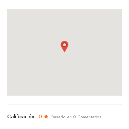
relajarte con una bebida refrescante, en Siipi
encontrarás un servicio excepcional, un ambiente
encantador y sabores que te encantarán. ¡Te
esperamos con los brazos abiertos!
Calificación
0
Basado en 0 Comentarios