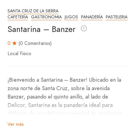
SANTA CRUZ DE LA SIERRA
CAFETERÍA
GASTRONOMIA
JUGOS
PANADERÍA
PASTELERIA
Santarina – Banzer
0
(0 Comentarios)
Local Fisico
¡Bienvenido a Santarina – Banzer! Ubicado en la
zona norte de Santa Cruz, sobre la avenida
Banzer, pasando el quinto anillo, al lado de
Delicor, Santarina es la panadería ideal para
disfrutar de una deliciosa variedad de productos
frescos y de alta calidad.
Ver más