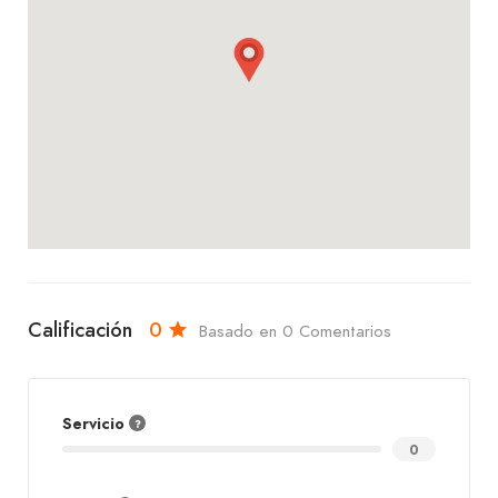
probar nuestros irresistibles productos de
panadería, en Santarina encontrarás un servicio
excepcional, un ambiente acogedor y sabores que
te encantarán. ¡Te esperamos con los brazos
abiertos!
Calificación
0
Basado en 0 Comentarios
Servicio
0