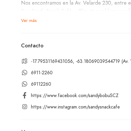
Nos encontramos en la Av. Velarde 230, entre el 
Sur. Sandy Snack Café – Blacutt es el lugar perf
Ver más
Nuestro menú de bubble teas incluye sabores ún
perla negra, frijol rojo, durazno y muchos más.
complementar tu bebida favorita.
Contacto
-17.79531169431056, -63.18069039544719 (Av. Ve
Te invitamos a visitar Sandy Snack Café – Blacut
un sabor nuevo y emocionante, aquí encontrará
6911-2260
encantarán. ¡Ven y disfruta con nosotros, te es
69112260
https://www.facebook.com/sandybobuSCZ
https://www.instagram.com/sandysnackcafe