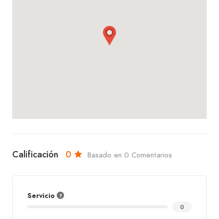
más exótico como la ensalada teriyaki, aquí
encontrarás un servicio amable, un ambiente
relajado y opciones saludables que te encantarán.
¡Ven y disfruta con nosotros, te esperamos con los
brazos abiertos!
Calificación
0
Basado en 0 Comentarios
Servicio
0