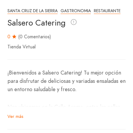
SANTA CRUZ DE LA SIERRA
GASTRONOMIA
RESTAURANTE
Salsero Catering
0
(0 Comentarios)
Tienda Virtual
¡Bienvenidos a Salsero Catering! Tu mejor opción
para disfrutar de deliciosas y variadas ensaladas en
un entorno saludable y fresco.
Nos ubicamos en la Calle Aroma, entre las calles
Bolívar y Sucre, en la Zona Centro. Salsero
Ver más
Catering se especializa en ofrecerte una amplia
selección de ensaladas preparadas con