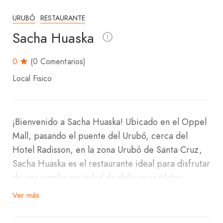
URUBÓ
RESTAURANTE
Sacha Huaska
0
(0 Comentarios)
Local Fisico
¡Bienvenido a Sacha Huaska! Ubicado en el Oppel
Mall, pasando el puente del Urubó, cerca del
Hotel Radisson, en la zona Urubó de Santa Cruz,
Sacha Huaska es el restaurante ideal para disfrutar
de una amplia variedad de deliciosos platos.
Ver más
Nuestro variado menú incluye sopas, entradas,
carnes, ceviche de todo tipo, causas de