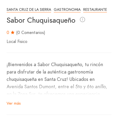
SANTA CRUZ DE LA SIERRA
GASTRONOMIA
RESTAURANTE
Sabor Chuquisaqueño
0
(0 Comentarios)
Local Fisico
¡Bienvenidos a Sabor Chuquisaqueño, tu rincón
para disfrutar de la auténtica gastronomía
chuquisaqueña en Santa Cruz! Ubicados en
Avenida Santos Dumont, entre el 5to y 6to anillo,
en la Zona Sur, te ofrecemos una experiencia
culinaria única.
Ver más
En Sabor Chuquisaqueño, nuestra especialidad son