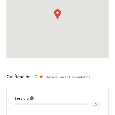
Acompaña tus platos con nuestras refrescantes
sodas, jugos naturales, cervezas y una selección de
vinos que complementarán tu experiencia
gastronómica.
¡Ven a Sabor Chuquisaqueño y disfruta de una
explosión de sabores que te hará sentir como en
casa!
Calificación
0
Basado en 0 Comentarios
Servicio
0