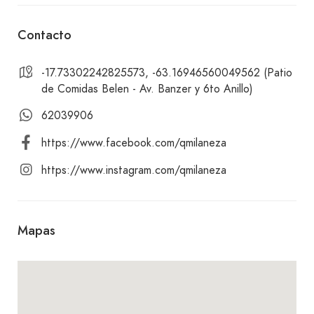
satisfarán tus antojos. Disfruta de nuestras
refrescantes sodas, mocochinchi y maracuyá,
Contacto
perfectas para acompañar tu comida.
-17.73302242825573, -63.16946560049562 (Patio
de Comidas Belen - Av. Banzer y 6to Anillo)
Ven a visitarnos y vive una experiencia
gastronómica única en un ambiente agradable y
62039906
relajado. ¡Te esperamos en Q Milaneza – Belén
https://www.facebook.com/qmilaneza
para que disfrutes de nuestras exquisitas
milanesas!
https://www.instagram.com/qmilaneza
Mapas