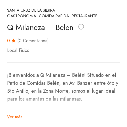
SANTA CRUZ DE LA SIERRA
GASTRONOMIA
COMIDA RAPIDA
RESTAURANTE
Q Milaneza – Belen
0
(0 Comentarios)
Local Fisico
¡Bienvenidos a Q Milaneza – Belén! Situado en el
Patio de Comidas Belén, en Av. Banzer entre 6to y
5to Anillo, en la Zona Norte, somos el lugar ideal
para los amantes de las milanesas.
En Q Milaneza – Belén, te ofrecemos una
Ver más
deliciosa variedad de milanesas que seguro