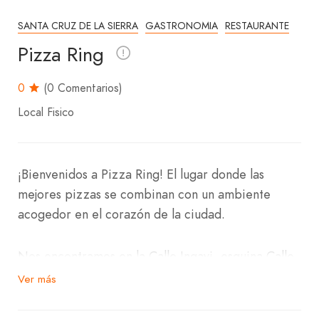
SANTA CRUZ DE LA SIERRA
GASTRONOMIA
RESTAURANTE
Pizza Ring
0
(0 Comentarios)
Local Fisico
¡Bienvenidos a Pizza Ring! El lugar donde las
mejores pizzas se combinan con un ambiente
acogedor en el corazón de la ciudad.
Nos encontramos en la Calle Ingavi, esquina Calle
Velasco, en la Zona Centro. Pizza Ring es el
Ver más
destino ideal para disfrutar de una amplia
variedad de pizzas deliciosas en un entorno