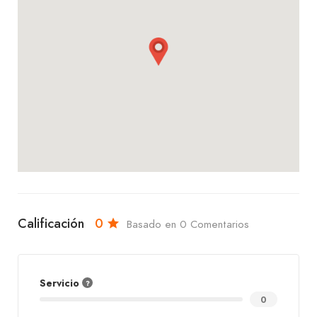
Para acompañar tus pizzas, contamos con una
variedad de gaseosas refrescantes.
Te invitamos a visitar Pizza Ring. Ya sea que estés
deseando una pizza clásica o explorando nuevas
combinaciones de sabores, en Pizza Ring
encontrarás un servicio amable, un ambiente
relajado y pizzas que te encantarán. ¡Te
esperamos con los brazos abiertos!
Calificación
0
Basado en 0 Comentarios
Servicio
0