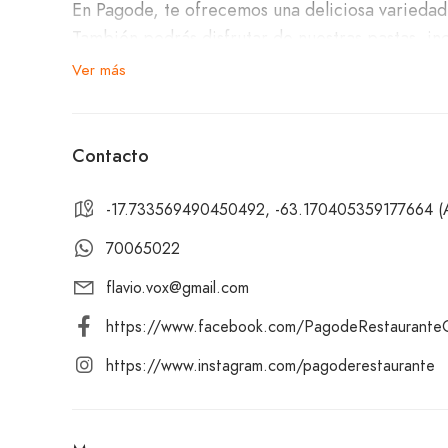
En Pagode, te ofrecemos una deliciosa variedad
También podrás disfrutar de nuestras pastas, in
schnitzel, ideal para quienes buscan una experi
Ver más
perfectas entradas para comenzar tu comida co
Nuestro ambiente es cálido y acogedor, perfect
Contacto
auténticos platos brasileños. ¡Ven a Pagode y dé
-17.733569490450492, -63.170405359177664 (Av P
70065022
flavio.vox@gmail.com
https://www.facebook.com/PagodeRestauranteOf
https://www.instagram.com/pagoderestaurante