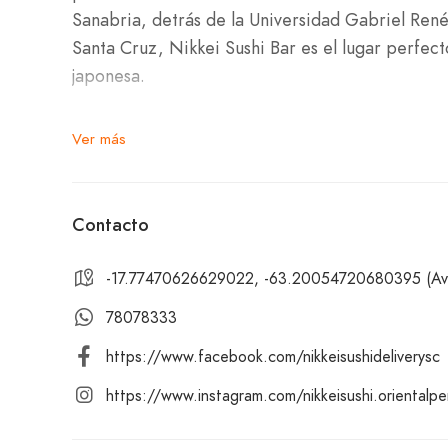
Sanabria, detrás de la Universidad Gabriel René
Santa Cruz, Nikkei Sushi Bar es el lugar perfect
japonesa.
Nuestro variado menú incluye nigiri, entradas, c
Ver más
nikkei, ostiones a la parmesana, langostinos, e
limeñas, hotrolls, classicrolls, sashimi, special ro
Contacto
Para acompañar tu comida, contamos con una sele
cervezas y agua.
-17.77470626629022, -63.20054720680395 (Av. 
78078333
Te invitamos a visitarnos en Nikkei Sushi Bar, ub
https://www.facebook.com/nikkeisushideliverysc
Santos Ortiz. Ya sea que vengas a disfrutar de 
postre irresistible, en Nikkei Sushi Bar encont
https://www.instagram.com/nikkeisushi.orientalpe
que te encantarán. ¡Te esperamos con los brazos