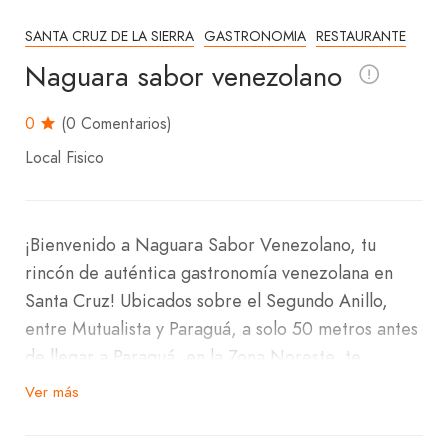
SANTA CRUZ DE LA SIERRA
GASTRONOMIA
RESTAURANTE
Naguara sabor venezolano
0
(0 Comentarios)
Local Fisico
¡Bienvenido a Naguara Sabor Venezolano, tu
rincón de auténtica gastronomía venezolana en
Santa Cruz! Ubicados sobre el Segundo Anillo,
entre Mutualista y Paraguá, a solo 50 metros antes
de llegar a Paraguá, en la Zona Noreste, te
invitamos a disfrutar de una experiencia culinaria
Ver más
única.