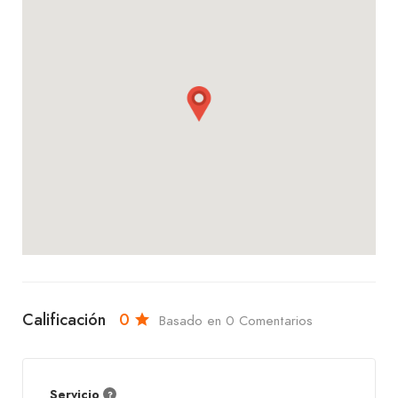
¡Ven y descubre por qué somos la nueva sensación
en Santa Cruz y déjate llevar por la explosión de
sabores de nuestra cocina venezolana!
Calificación
0
Basado en 0 Comentarios
Servicio