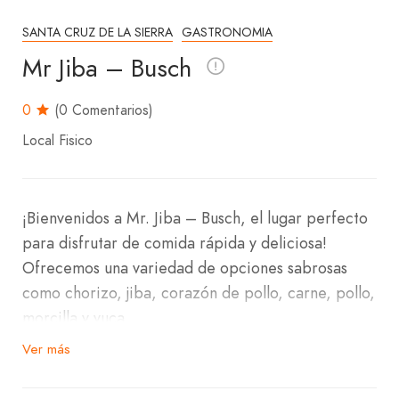
SANTA CRUZ DE LA SIERRA
GASTRONOMIA
Mr Jiba – Busch
0
(0 Comentarios)
Local Fisico
¡Bienvenidos a Mr. Jiba – Busch, el lugar perfecto
para disfrutar de comida rápida y deliciosa!
Ofrecemos una variedad de opciones sabrosas
como chorizo, jiba, corazón de pollo, carne, pollo,
morcilla y yuca.
Ver más
Estamos ubicados en la Avenida Busch, entre calle
Aliguatá y calle Honduras, en la zona norte.