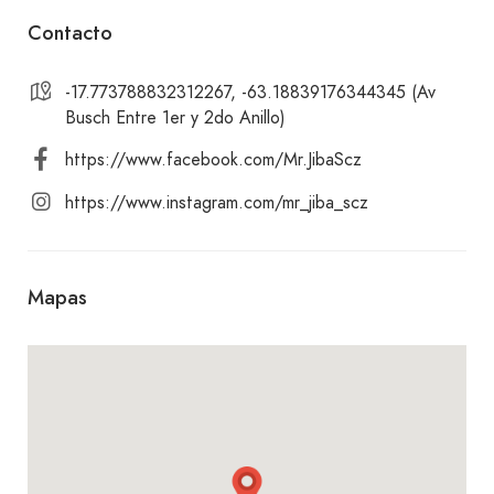
Contacto
Para acompañar tus comidas, contamos con una
selección de gaseosas y refrescos.
-17.773788832312267, -63.18839176344345 (Av
Busch Entre 1er y 2do Anillo)
¡Te invitamos a visitar Mr. Jiba – Busch y deleitarte
https://www.facebook.com/Mr.JibaScz
con nuestras deliciosas opciones de comida
https://www.instagram.com/mr_jiba_scz
rápida! Te esperamos con los brazos abiertos para
brindarte una experiencia culinaria única. ¡No te
lo pierdas!
Mapas