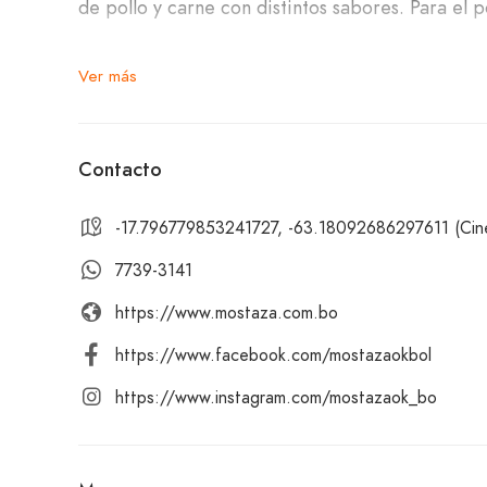
de pollo y carne con distintos sabores. Para el 
Estamos ubicados en el 2do anillo, entre Monse
Ver más
zona sur.
Para acompañar tus comidas, contamos con una 
Contacto
-17.796779853241727, -63.18092686297611 (Cine
¡Te invitamos a visitar Mostaza – Megacenter y 
esperamos con los brazos abiertos para brindart
7739-3141
https://www.mostaza.com.bo
https://www.facebook.com/mostazaokbol
https://www.instagram.com/mostazaok_bo