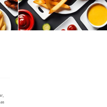
ar,
sas