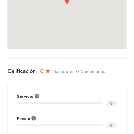
lugar perfecto para satisfacer tus antojos en la
Zona Suroeste. ¡Ven y descubre por qué sus
milanesas son las favoritas en la ciudad!
Calificación
0
Basado en 0 Comentarios
Servicio
0
Precio
0