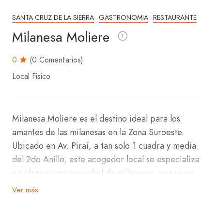
SANTA CRUZ DE LA SIERRA
GASTRONOMIA
RESTAURANTE
Milanesa Moliere
0
(0 Comentarios)
Local Fisico
Milanesa Moliere es el destino ideal para los
amantes de las milanesas en la Zona Suroeste.
Ubicado en Av. Piraí, a tan solo 1 cuadra y media
del 2do Anillo, este acogedor local se especializa
en ofrecer una variedad de milanesas, ya sea en
sandwiches o al plato.
Ver más
Cada milanesa está preparada con una capa