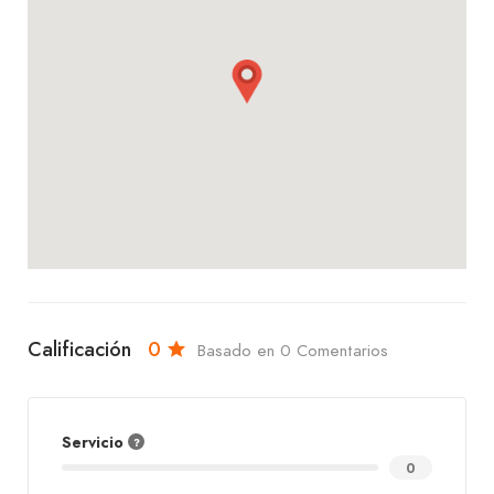
refrescantes. La hamburguesa es otra opción
popular, ofreciendo un sabor jugoso y auténtico
que complementa perfectamente el menú de
parrilla.
Ya sea que busques una comida rápida y sabrosa o
una comida completa con amigos y familiares,
Matambre Grill – Xpress Autopia te promete una
experiencia culinaria llena de sabor y satisfacción.
¡Visítalos y déjate seducir por la excelencia de sus
carnes a la parrilla!
Calificación
0
Basado en 0 Comentarios
Servicio
0