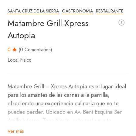
SANTA CRUZ DE LA SIERRA
GASTRONOMIA
RESTAURANTE
Matambre Grill Xpress
Autopia
0
(0 Comentarios)
Local Fisico
Matambre Grill – Xpress Autopia es el lugar ideal
para los amantes de las carnes a la parrilla,
ofreciendo una experiencia culinaria que no te
puedes perder. Ubicado en Av. Beni Esquina 3er
Anillo Interno, Zona Norte, este restaurante
combina la tradición del asado con un toque
Ver más