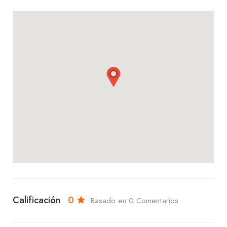
Complementa tu experiencia con nuestro café
tostado en bolsa, disponible en variedades como
Buenavista, Samaipata, Copacabana, y Caranavi, o
disfruta de nuestro chocolate instantáneo y
chocolate puro para un deleite rápido y
satisfactorio.
También te invitamos a probar nuestros alfajores y
galletitas de almendra, que son perfectos para
acompañar tu café o simplemente para un toque
dulce durante el día.
En Manjar De Oro – Ventura Mall, nos enorgullece
Calificación
0
Basado en 0 Comentarios
ofrecerte productos de bombonería y pastelería
que combinan tradición y calidad en cada