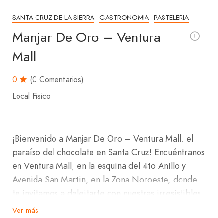
SANTA CRUZ DE LA SIERRA
GASTRONOMIA
PASTELERIA
Manjar De Oro – Ventura
Mall
0
(0 Comentarios)
Local Fisico
¡Bienvenido a Manjar De Oro – Ventura Mall, el
paraíso del chocolate en Santa Cruz! Encuéntranos
en Ventura Mall, en la esquina del 4to Anillo y
Avenida San Martin, en la Zona Noroeste, donde
te invitamos a deleitarte con nuestras irresistibles
delicias.
Ver más