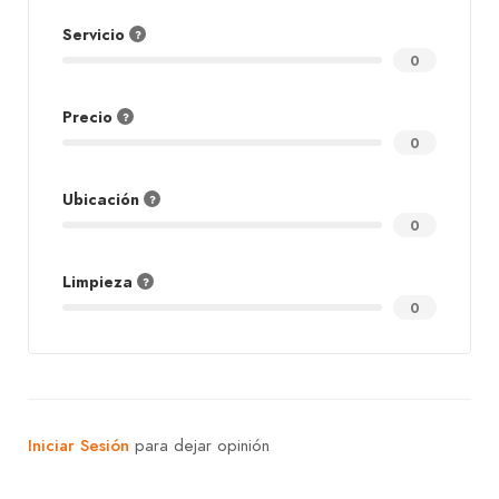
creación. Ven y sumérgete en un mundo de
Servicio
sabores en nuestro rincón del Ventura Mall.
0
Precio
0
Ubicación
0
Limpieza
0
Iniciar Sesión
para dejar opinión