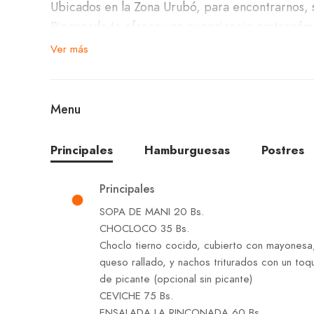
Ubicados en la Zona Urubó, para encontrarnos, s
Rinconada te ofrece una experiencia gastronómi
agradable.
Ver más
Nuestro variado menú incluye opciones irresisti
de s, picada de cuadril, queperi al horno, pollo
Menu
guarniciones. También contamos con deliciosas 
de frutas, flan casero, chocotorta, arroz con lec
Principales
Hamburguesas
Postres
Para acompañar tu comida, ofrecemos una selecc
Principales
cervezas.
SOPA DE MANI 20 Bs.
CHOCLOCO 35 Bs.
Choclo tierno cocido, cubierto con mayonesa
¡Te invitamos a visitar La Rinconada y disfrutar
queso rallado, y nachos triturados con un toq
brazos abiertos y con los mejores sabores de la
de picante (opcional sin picante)
CEVICHE 75 Bs.
ENSALADA LA RINCONADA 60 Bs.