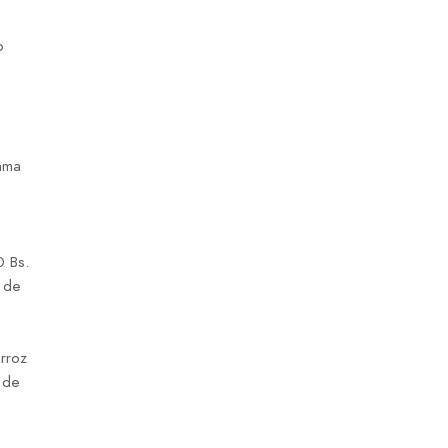
o
ama
 Bs.
s de
e
rroz
s de