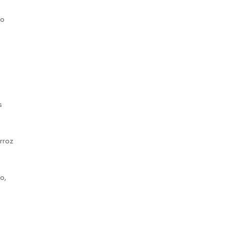
do
s
rroz
o,