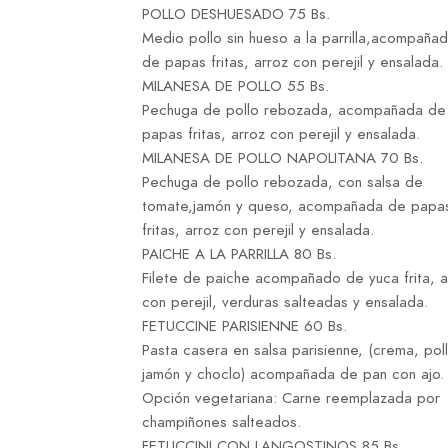
POLLO DESHUESADO 75 Bs.
Medio pollo sin hueso a la parrilla,acompaña
de papas fritas, arroz con perejil y ensalada.
MILANESA DE POLLO 55 Bs.
Pechuga de pollo rebozada, acompañada de
papas fritas, arroz con perejil y ensalada.
MILANESA DE POLLO NAPOLITANA 70 Bs.
Pechuga de pollo rebozada, con salsa de
tomate,jamón y queso, acompañada de papa
fritas, arroz con perejil y ensalada.
PAICHE A LA PARRILLA 80 Bs.
Filete de paiche acompañado de yuca frita, a
con perejil, verduras salteadas y ensalada.
FETUCCINE PARISIENNE 60 Bs.
Pasta casera en salsa parisienne, (crema, poll
jamón y choclo) acompañada de pan con ajo.
Opción vegetariana: Carne reemplazada por
champiñones salteados.
FETUCCINI CON LANGOSTINOS 85 Bs.