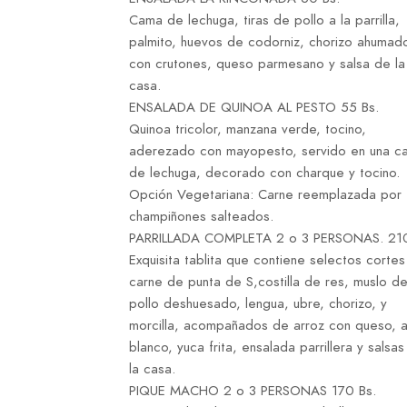
Cama de lechuga, tiras de pollo a la parrilla,
palmito, huevos de codorniz, chorizo ahumad
con crutones, queso parmesano y salsa de la
casa.
ENSALADA DE QUINOA AL PESTO 55 Bs.
Quinoa tricolor, manzana verde, tocino,
aderezado con mayopesto, servido en una c
de lechuga, decorado con charque y tocino.
Opción Vegetariana: Carne reemplazada por
champiñones salteados.
PARRILLADA COMPLETA 2 o 3 PERSONAS. 210
Exquisita tablita que contiene selectos corte
carne de punta de S,costilla de res, muslo d
pollo deshuesado, lengua, ubre, chorizo, y
morcilla, acompañados de arroz con queso, a
blanco, yuca frita, ensalada parrillera y salsa
la casa.
PIQUE MACHO 2 o 3 PERSONAS 170 Bs.