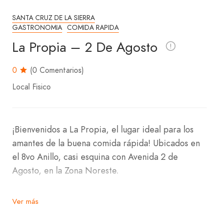
SANTA CRUZ DE LA SIERRA
GASTRONOMIA
COMIDA RAPIDA
La Propia – 2 De Agosto
0
(0 Comentarios)
Local Fisico
¡Bienvenidos a La Propia, el lugar ideal para los
amantes de la buena comida rápida! Ubicados en
el 8vo Anillo, casi esquina con Avenida 2 de
Agosto, en la Zona Noreste.
En La Propia, ofrecemos una deliciosa selección
Ver más
de hamburguesas jugosas, pollo broaster crujiente