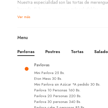
Nuestra especialidad son las tortas de merengue,
bocado. Si buscas opciones más saludables, pru
ideales para satisfacer tus antojos sin culpa.
Ver más
Déjate seducir por nuestras clásicas Mil Hojas y 
repostería con sabores sofisticados. La Torta d
Menu
un dulce que resalta la riqueza de los ingredient
Pavlovas
Postres
Tortas
Salado
Para un tentempié, no dudes en probar nuestros 
Y si eres amante de los postres, la Pavlova de 
Pavlovas
Mini Pavlova 25 Bs.
Acompaña tu elección con una refrescante bebid
Eton Mess 30 Bs.
Mini Pavlova sin Azúcar *A pedido 30 Bs.
aguas. En La Pavlova – Las Brisas, cada visita e
Pavlova 10 Personas 160 Bs.
especial. ¡Te esperamos para compartir moment
Pavlova 20 Personas 220 Bs.
Pavlova 30 personas 340 Bs.
Pavlova cake 5 personas 85 Bs.