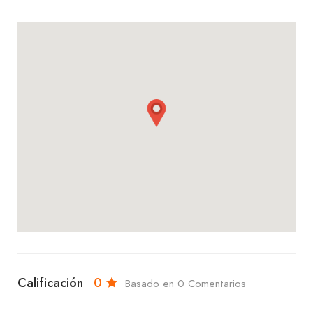
2do y 3er anillo. Ya sea para disfrutar de una
comida deliciosa, una bebida refrescante o
simplemente pasar un buen rato con amigos, en
Irish Pub – Equipetrol encontrarás el lugar
perfecto. ¡Te esperamos con los brazos abiertos!
Calificación
0
Basado en 0 Comentarios