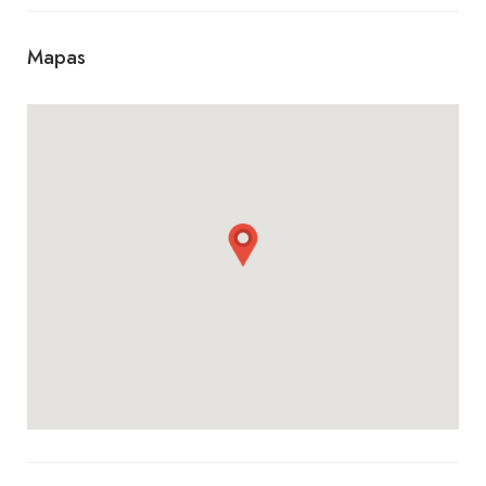
pastas, hamburguesas y guarniciones.
Mapas
Para acompañar, contamos con una variedad de
bebidas, desde gaseosas, café tipo mocca,
espresso, espresso doble, cortado, capuccino,
hasta smoothies, milkshakes, jugos de frutas y
tragos.
Ya sea que busques un lugar para disfrutar de un
desayuno nutritivo, un almuerzo delicioso o una
cena con amigos, en Indigo Café Resto Bar
encontrarás un ambiente acogedor y un servicio
amable que te harán querer regresar. ¡Te
esperamos para deleitar tu paladar!