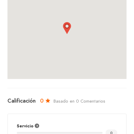
¡Ven y disfruta de una experiencia gastronómica
única en IL Panettiere Crapuzzi, donde la calidad
y el sabor se combinan para ofrecerte una
experiencia inolvidable en esta ubicación
privilegiada en Santa Cruz!
Calificación
0
Basado en 0 Comentarios
Servicio
0