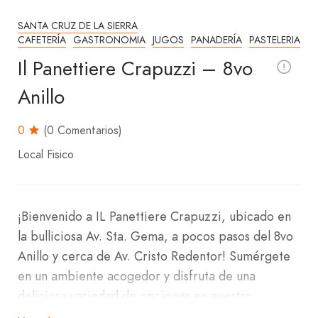
SANTA CRUZ DE LA SIERRA
CAFETERÍA
GASTRONOMIA
JUGOS
PANADERÍA
PASTELERIA
Il Panettiere Crapuzzi – 8vo
Anillo
0
(0 Comentarios)
Local Fisico
¡Bienvenido a IL Panettiere Crapuzzi, ubicado en
la bulliciosa Av. Sta. Gema, a pocos pasos del 8vo
Anillo y cerca de Av. Cristo Redentor! Sumérgete
en un ambiente acogedor y disfruta de una
deliciosa variedad de opciones en nuestro
establecimiento.