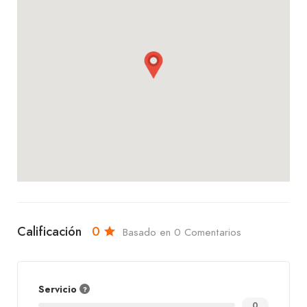
selectos, jugos naturales, agua y gaseosas,
diseñados para complementar y realzar tu
experiencia gastronómica.
Ya sea que vengas a disfrutar de una cena
especial, una celebración íntima o simplemente
quieras explorar nuevos sabores, en Hapo Cocina
De Autor encontrarás un servicio impecable, una
atmósfera acogedora y una cocina de autor que te
dejará una impresión memorable.
Calificación
0
Basado en 0 Comentarios
Servicio
0