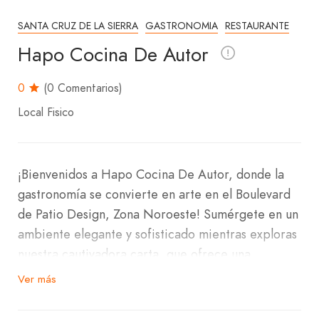
SANTA CRUZ DE LA SIERRA
GASTRONOMIA
RESTAURANTE
Hapo Cocina De Autor
0
(0 Comentarios)
Local Fisico
¡Bienvenidos a Hapo Cocina De Autor, donde la
gastronomía se convierte en arte en el Boulevard
de Patio Design, Zona Noroeste! Sumérgete en un
ambiente elegante y sofisticado mientras exploras
nuestra cautivadora carta, que ofrece una
experiencia culinaria única.
Ver más
Nuestra propuesta gastronómica incluye delicias