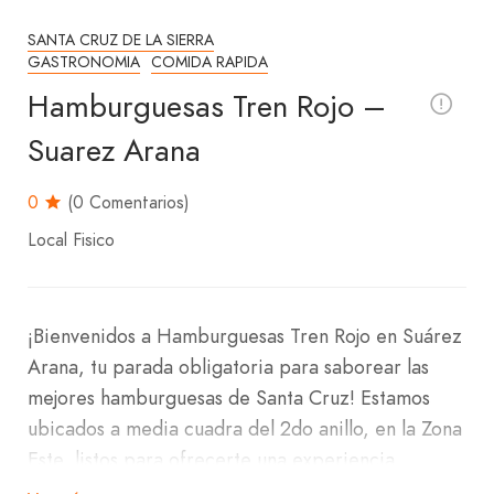
SANTA CRUZ DE LA SIERRA
GASTRONOMIA
COMIDA RAPIDA
Hamburguesas Tren Rojo –
Suarez Arana
0
(0 Comentarios)
Local Fisico
¡Bienvenidos a Hamburguesas Tren Rojo en Suárez
Arana, tu parada obligatoria para saborear las
mejores hamburguesas de Santa Cruz! Estamos
ubicados a media cuadra del 2do anillo, en la Zona
Este, listos para ofrecerte una experiencia
deliciosa y rápida.