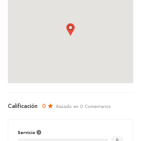
¡Ven a Hamburguesas Tren Rojo en Suárez Arana y
déjate llevar por el sabor y la rapidez en cada
bocado!
Calificación
0
Basado en 0 Comentarios
Servicio
0