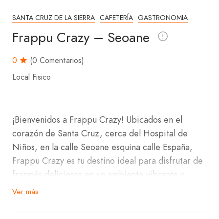
SANTA CRUZ DE LA SIERRA
CAFETERÍA
GASTRONOMIA
Frappu Crazy – Seoane
0
(0 Comentarios)
Local Fisico
¡Bienvenidos a Frappu Crazy! Ubicados en el
corazón de Santa Cruz, cerca del Hospital de
Niños, en la calle Seoane esquina calle España,
Frappu Crazy es tu destino ideal para disfrutar de
frappés deliciosos en un ambiente vibrante y
acogedor.
Ver más
En nuestra cafetería, podrás deleitarte con