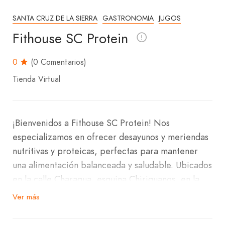
SANTA CRUZ DE LA SIERRA
GASTRONOMIA
JUGOS
Fithouse SC Protein
0
(0 Comentarios)
Tienda Virtual
¡Bienvenidos a Fithouse SC Protein! Nos
especializamos en ofrecer desayunos y meriendas
nutritivas y proteicas, perfectas para mantener
una alimentación balanceada y saludable. Ubicados
en la calle Charagua, esquina Chiriguanos, en la
zona oeste del barrio La Ramada, entre el 1er y
Ver más
2do anillo, somos el destino ideal para quienes
buscan opciones saludables y llenas de energía.