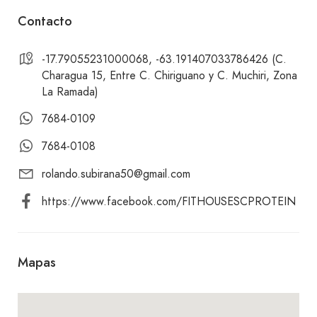
Contacto
¡Te invitamos a visitar Fithouse SC Protein y
disfrutar de nuestras nutritivas y deliciosas
-17.79055231000068, -63.191407033786426 (C.
opciones de desayunos y meriendas! Te esperamos
Charagua 15, Entre C. Chiriguano y C. Muchiri, Zona
La Ramada)
con los brazos abiertos para brindarte una
experiencia culinaria única. ¡No te lo pierdas!
7684-0109
7684-0108
rolando.subirana50@gmail.com
https://www.facebook.com/FITHOUSESCPROTEIN
Mapas