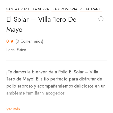
SANTA CRUZ DE LA SIERRA
GASTRONOMIA
RESTAURANTE
El Solar – Villa 1ero De
Mayo
0
(0 Comentarios)
Local Fisico
¡Te damos la bienvenida a Pollo El Solar – Villa
1ero de Mayo! El sitio perfecto para disfrutar de
pollo sabroso y acompañamientos deliciosos en un
ambiente familiar y acogedor.
Nos ubicamos en la Avenida 1ero de Mayo, Calle
Ver más