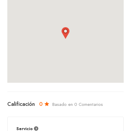
Te invitamos a visitar Pollo El Solar – Villa 1ero de
Mayo. Ya sea que te apetezcan unas alitas
crujientes, un trío de pollo o un chicharrón entero,
aquí encontrarás un servicio amable, un ambiente
cómodo y platos que te encantarán. ¡Ven y disfruta
con nosotros, te esperamos con los brazos
abiertos!
Calificación
0
Basado en 0 Comentarios
Servicio