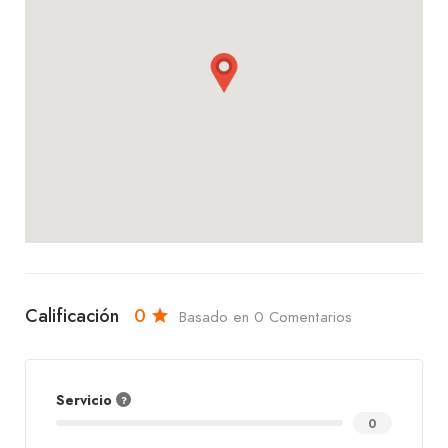
Te invitamos a visitar Pollo El Solar – Plan 3000. Ya
sea que te apetezcan unas alitas crujientes, un trío
de pollo o un chicharrón entero, aquí encontrarás
un servicio amable, un ambiente acogedor y
platos que te encantarán. ¡Ven y disfruta con
nosotros, te esperamos con los brazos abiertos!
Calificación
0
Basado en 0 Comentarios
Servicio
0