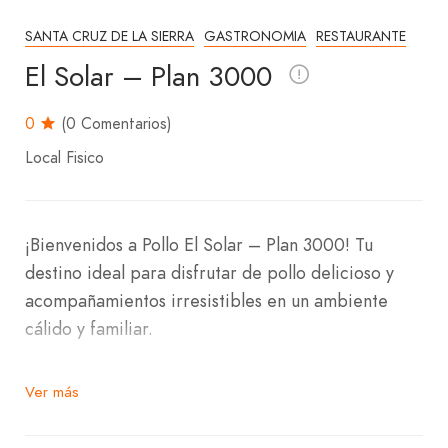
SANTA CRUZ DE LA SIERRA
GASTRONOMIA
RESTAURANTE
El Solar – Plan 3000
0
(0 Comentarios)
Local Fisico
¡Bienvenidos a Pollo El Solar – Plan 3000! Tu
destino ideal para disfrutar de pollo delicioso y
acompañamientos irresistibles en un ambiente
cálido y familiar.
Nos ubicamos en la Avenida Cañada Pailita, a 2
Ver más
cuadras de la Avenida Che Guevara, en la Zona
Sureste. Pollo El Solar – Plan 3000 es el lugar