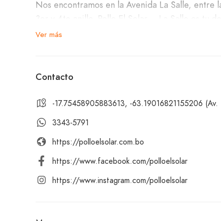
Nos encontramos en la Avenida La Salle, entre l
3er y 4to anillo. Pollo El Solar – La Salle es tu
que te encantarán.
Ver más
Nuestro menú incluye alitas, trío de piernas, tr
de pollo, chicharrón entero, porción de yuca, p
Contacto
están hechos con ingredientes frescos y de prim
-17.75458905883613, -63.19016821155206 (Av. La 
Para complementar tu comida, disponemos de un
3343-5791
https://polloelsolar.com.bo
Te invitamos a visitar Pollo El Solar – La Salle. 
un chicharrón entero, aquí encontrarás un serv
https://www.facebook.com/polloelsolar
¡Te esperamos con los brazos abiertos para ofre
https://www.instagram.com/polloelsolar