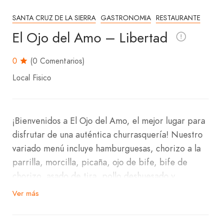
SANTA CRUZ DE LA SIERRA
GASTRONOMIA
RESTAURANTE
El Ojo del Amo – Libertad
0
(0 Comentarios)
Local Fisico
¡Bienvenidos a El Ojo del Amo, el mejor lugar para
disfrutar de una auténtica churrasquería! Nuestro
variado menú incluye hamburguesas, chorizo a la
parrilla, morcilla, picaña, ojo de bife, bife de
chorizo, asado de tira, pollo deshuesado y
matambre de cerdo. Además, ofrecemos
Ver más
deliciosas guarniciones como arroz, papas fritas,
yuca frita, ensaladas, pastas y feijao, junto con una