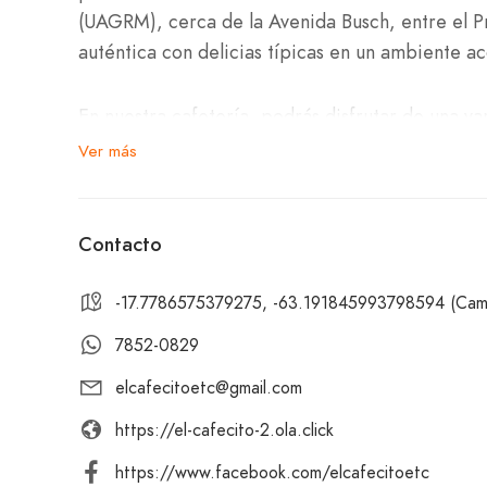
(UAGRM), cerca de la Avenida Busch, entre el Pr
auténtica con delicias típicas en un ambiente a
En nuestra cafetería, podrás disfrutar de una 
y de plátano, cuñapé, empanadas de queso, pollo
Ver más
Para acompañar tus delicias, disponemos de una 
frappés.
Contacto
-17.7786575379275, -63.191845993798594 (Campu
Te invitamos a visitarnos en El Cafecito – Cam
campus universitario, cerca de la Avenida Busch
7852-0829
disfrutar de un desayuno delicioso, una meriend
elcafecitoetc@gmail.com
refrescante, en El Cafecito encontrarás un serv
encantarán. ¡Te esperamos con los brazos abier
https://el-cafecito-2.ola.click
https://www.facebook.com/elcafecitoetc