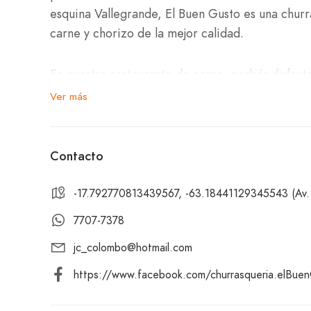
esquina Vallegrande, El Buen Gusto es una churr
carne y chorizo de la mejor calidad.
En nuestro restaurante de carne, podrás disfruta
perfección para satisfacer todos los gustos.
Ver más
Para acompañar tu comida, ofrecemos una selec
Contacto
Te invitamos a visitarnos en El Buen Gusto – Iral
-17.792770813439567, -63.18441129345543 (Av. I
Vallegrande, en la Zona Centro-Sur. Ya sea que 
o simplemente a saborear nuestras deliciosas car
7707-7378
excepcional, un ambiente acogedor y sabores qu
jc_colombo@hotmail.com
https://www.facebook.com/churrasqueria.elBue