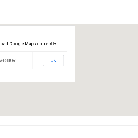
 load Google Maps correctly.
OK
 website?