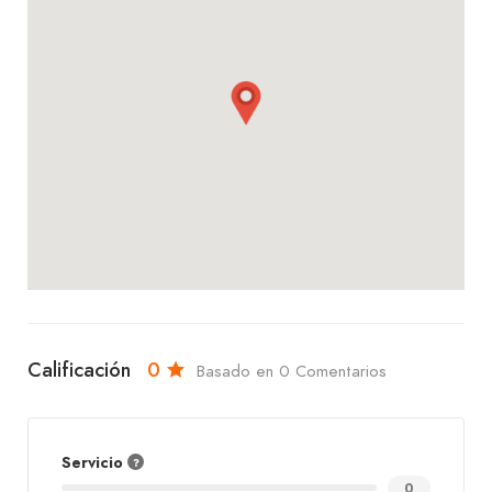
con nuestras bebidas y bocadillos, en El Barista
encontrarás un servicio excepcional, un ambiente
acogedor y sabores que te encantarán. ¡Te
esperamos con los brazos abiertos!
Calificación
0
Basado en 0 Comentarios
Servicio
0