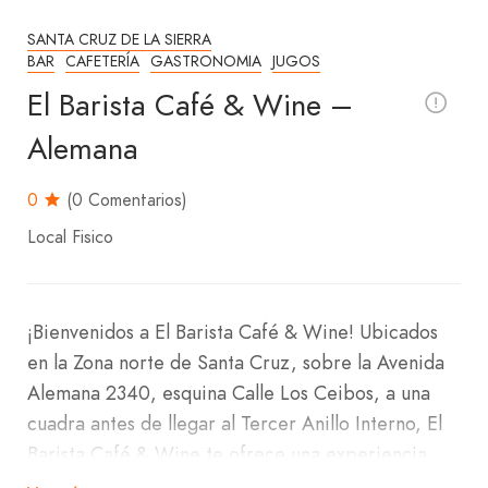
SANTA CRUZ DE LA SIERRA
BAR
CAFETERÍA
GASTRONOMIA
JUGOS
El Barista Café & Wine –
Alemana
0
(0 Comentarios)
Local Fisico
¡Bienvenidos a El Barista Café & Wine! Ubicados
en la Zona norte de Santa Cruz, sobre la Avenida
Alemana 2340, esquina Calle Los Ceibos, a una
cuadra antes de llegar al Tercer Anillo Interno, El
Barista Café & Wine te ofrece una experiencia
gastronómica única en un ambiente encantador.