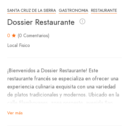
SANTA CRUZ DE LA SIERRA
GASTRONOMIA
RESTAURANTE
Dossier Restaurante
0
(0 Comentarios)
Local Fisico
¡Bienvenidos a Dossier Restaurante! Este
restaurante francés se especializa en ofrecer una
experiencia culinaria exquisita con una variedad
de platos tradicionales y modernos. Ubicado en la
calle Flamboyanes, zona noroeste, avenida San
Martín, barrio Equipetrol, Dossier Restaurante es
Ver más
el lugar perfecto para disfrutar de una comida
refinada en un ambiente elegante y acogedor.