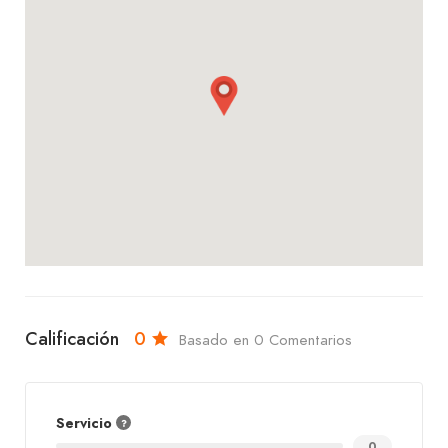
Ven y disfruta de la auténtica cocina francesa en
Dossier Restaurante. ¡Te esperamos para brindarte
una experiencia gastronómica inolvidable! Para
más información o reservas, no dudes en
contactarnos.
Calificación
0
Basado en 0 Comentarios
Servicio
0