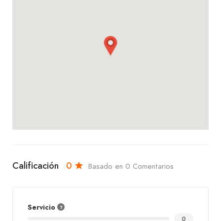
Moreno e Independencia, en el centro. Ya sea que
vengas a disfrutar de un desayuno delicioso, una
merienda especial o simplemente a relajarte con
una bebida caliente, en Doble Chocolate
encontrarás un servicio excepcional, un ambiente
encantador y sabores que te encantarán. ¡Te
esperamos con los brazos abiertos!
Calificación
0
Basado en 0 Comentarios
Servicio
0