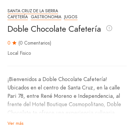
SANTA CRUZ DE LA SIERRA
CAFETERÍA
GASTRONOMIA
JUGOS
Doble Chocolate Cafetería
0
(0 Comentarios)
Local Fisico
¡Bienvenidos a Doble Chocolate Cafetería!
Ubicados en el centro de Santa Cruz, en la calle
Pari 78, entre René Moreno e Independencia, al
frente del Hotel Boutique Cosmopolitano, Doble
Chocolate te ofrece una experiencia culinaria
deliciosa en un ambiente acogedor.
Ver más