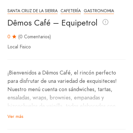
SANTA CRUZ DE LA SIERRA
CAFETERÍA
GASTRONOMIA
Dêmos Café – Equipetrol
0
(0 Comentarios)
Local Fisico
¡Bienvenidos a Dêmos Café, el rincón perfecto
para disfrutar de una variedad de exquisiteces!
Nuestro menú cuenta con sándwiches, tartas,
ensaladas, wraps, brownies, empanadas y
bizcochuelos de vainilla, todos elaborados con
ingredientes frescos y de alta calidad.
Ver más
Estamos situados en la zona noroeste, en la