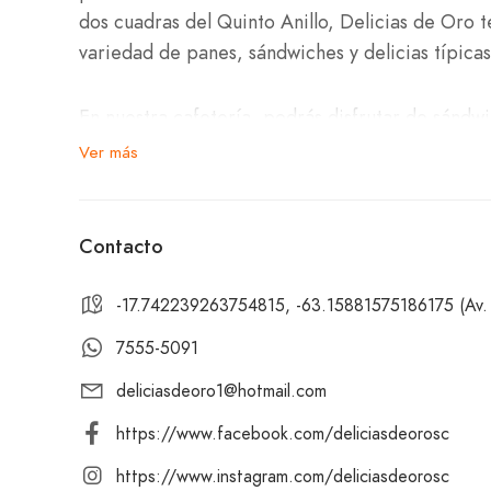
dos cuadras del Quinto Anillo, Delicias de Oro 
variedad de panes, sándwiches y delicias típic
En nuestra cafetería, podrás disfrutar de sándw
tradicionales y pan de la casa. También contamo
Ver más
pollo y de queso con jamón, pizzas artesanales y
Para acompañar tus delicias, disponemos de un 
Contacto
como espresso, café frappé y americano, ademá
limonada.
-17.742239263754815, -63.15881575186175 (Av. A
7555-5091
Te invitamos a visitarnos en Delicias de Oro – 
deliciasdeoro1@hotmail.com
Anillo. Ya sea que vengas a disfrutar de un des
relajarte con una bebida refrescante, en Delici
https://www.facebook.com/deliciasdeorosc
encantador y sabores que te encantarán. ¡Te es
https://www.instagram.com/deliciasdeorosc