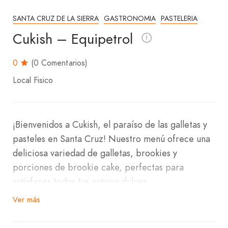
SANTA CRUZ DE LA SIERRA
GASTRONOMIA
PASTELERIA
Cukish – Equipetrol
0
(0 Comentarios)
Local Fisico
¡Bienvenidos a Cukish, el paraíso de las galletas y
pasteles en Santa Cruz! Nuestro menú ofrece una
deliciosa variedad de galletas, brookies y
porciones de brookie cake, perfectas para
satisfacer todos tus antojos dulces.
Ver más
Nos encontramos en la zona noroeste, cerquita de
la avenida San Martín y 3er Anillo Interno, Sobre la