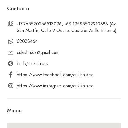
calle 9 oeste.
Contacto
¡Te invitamos a visitar Cukish y disfrutar de
-17.765520266513096, -63.19585502910883 (Av.
San Martín, Calle 9 Oeste, Casi 3er Anillo Interno)
nuestras exquisitas opciones de pastelería! Te
esperamos con los brazos abiertos para brindarte
62038464
una experiencia dulce y acogedora. ¡No te lo
cukish.scz@gmail.com
pierdas!
bit.ly/Cukish-scz
https://www.facebook.com/cukish.scz
https://www.instagram.com/cukish.scz
Mapas