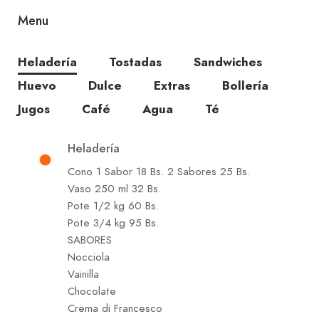
caliente con o sin crema. No olvides probar
Menu
nuestro Waffle con Miel y Fresas o nuestros
Huevos Benedictinos para una experiencia
Heladería
Tostadas
Sandwiches
completa.
Huevo
Dulce
Extras
Bollería
Visítanos y disfruta de un ambiente acogedor y
Jugos
Café
Agua
Té
vibrante mientras saboreas nuestras delicias. Casa
Cero – Central es el lugar perfecto para una
Heladería
pausa dulce en el centro de la ciudad.
Cono 1 Sabor 18 Bs. 2 Sabores 25 Bs.
Vaso 250 ml 32 Bs.
Pote 1/2 kg 60 Bs.
¡Te esperamos para endulzar tu día con nuestros
Pote 3/4 kg 95 Bs.
sabores únicos!
SABORES
Nocciola
Vainilla
Chocolate
Crema di Francesco