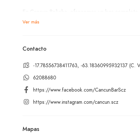
En Cancun Boliche, ofrecemos un bar completo c
como si estuvieras en la playa. Desde refrescant
Ver más
bartenders están listos para sorprenderte con c
Nuestro ambiente festivo es perfecto para compa
Contacto
cada momento. Ya sea que vengas a celebrar una
Cancun Boliche es el lugar perfecto para relajart
-17.78556738411763, -63.18360995932137 (C. Vel
62088680
¡Ven y únete a nosotros en Cancun Boliche, dond
https://www.facebook.com/CancunBarScz
https://www.instagram.com/cancun.scz
Mapas