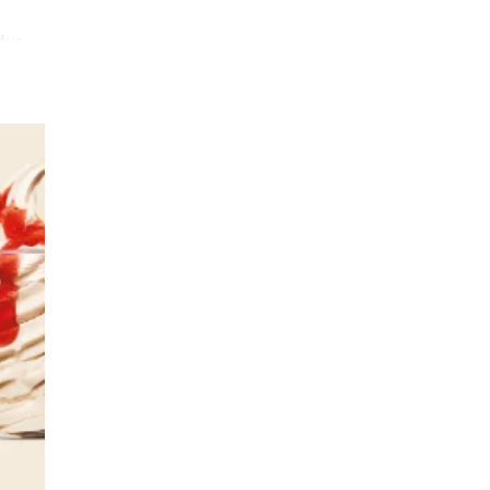
tus
n los
e lo